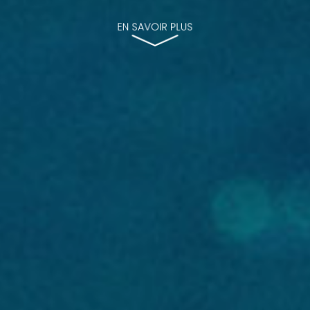
EN SAVOIR PLUS