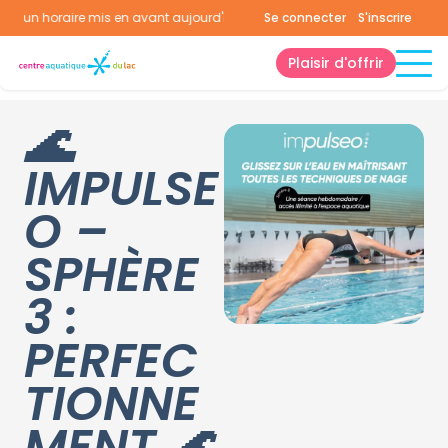
cun horaire mis en avant aujourd'hui.
Consultez la page horaires.
Se connecter
S'inscrire
Plaisir d'offrir
🌊
IMPULSE
O –
SPHÈRE
3 :
PERFEC
TIONNE
MENT 🌊