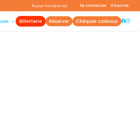
s
Se connecter
S'inscrire
Aucun horaire mis en avant aujourd'hui.
Consultez la page hor
ques
billetterie
réserver
chèques cadeaux