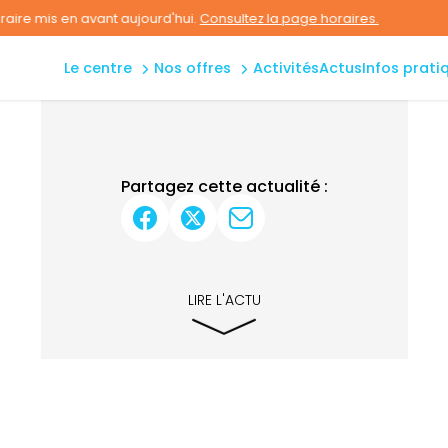
planning
aquatique
 en avant aujourd'hui.
Consultez la page horaires.
accès &
bien-être
contact
le centre
nos offres
activités
actus
infos prati
extérieur
règles
Partagez cette actualité :
LIRE L'ACTU