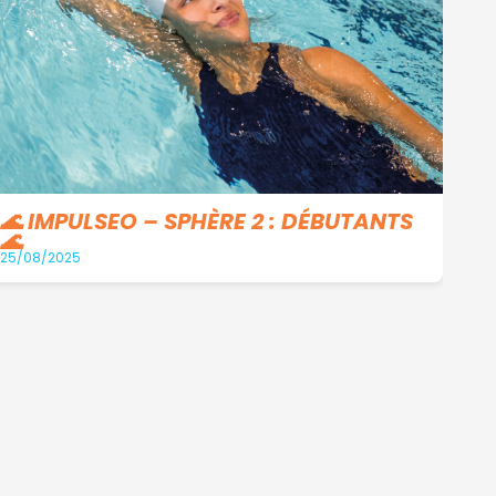
Te
07/0
🌊 IMPULSEO – SPHÈRE 2 : DÉBUTANTS
🌊
25/08/2025